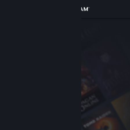
Log på
Butik
Fællesskab
Om
Support
Skift sprog
Hent Steam-mobilappen
Vis desktop-webside