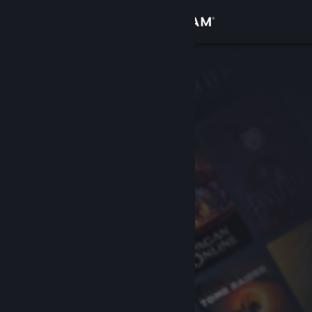
Log på
Butik
Fællesskab
Om
Support
Skift sprog
Hent Steam-mobilappen
Vis desktop-webside