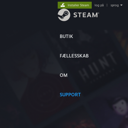
Installer Steam
log på
|
sprog
BUTIK
FÆLLESSKAB
OM
SUPPORT