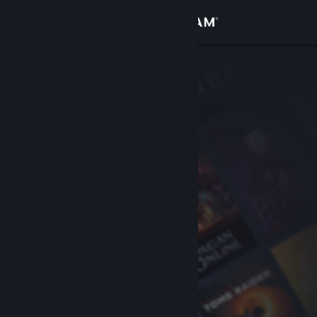
Log på
Butik
Fællesskab
Om
Support
Skift sprog
Hent Steam-mobilappen
Vis desktop-webside