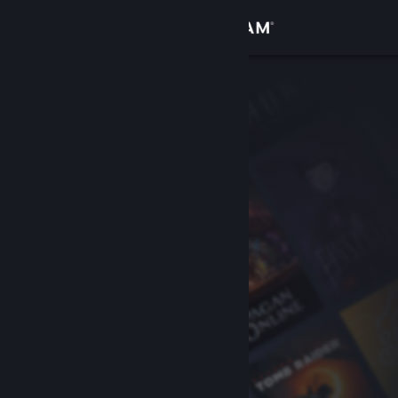
Log på
Butik
Fællesskab
Om
Support
Skift sprog
Hent Steam-mobilappen
Vis desktop-webside