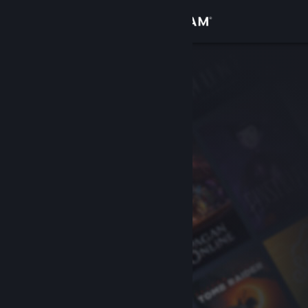
Log på
Butik
Fællesskab
Om
Support
Skift sprog
Hent Steam-mobilappen
Vis desktop-webside