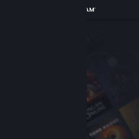
Log på
Butik
Fællesskab
Om
Support
Skift sprog
Hent Steam-mobilappen
Vis desktop-webside