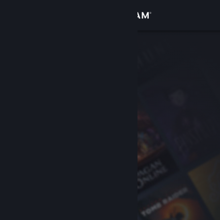
Log på
Butik
Fællesskab
Om
Support
Skift sprog
Hent Steam-mobilappen
Vis desktop-webside