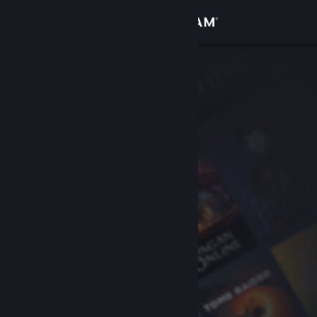
Log på
Butik
Fællesskab
Om
Support
Skift sprog
Hent Steam-mobilappen
Vis desktop-webside