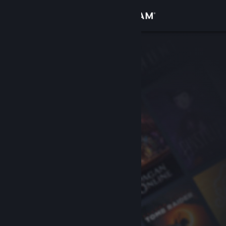
Log på
Butik
Fællesskab
Om
Support
Skift sprog
Hent Steam-mobilappen
Vis desktop-webside