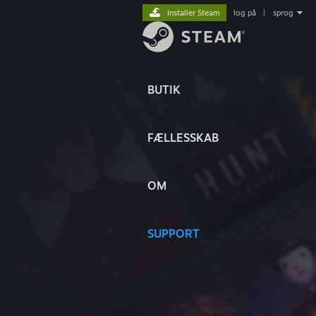
Installer Steam
log på
|
sprog
BUTIK
FÆLLESSKAB
OM
SUPPORT