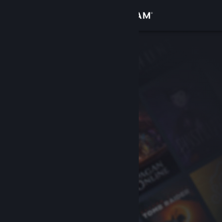
Log på
Butik
Fællesskab
Om
Support
Skift sprog
Hent Steam-mobilappen
Vis desktop-webside