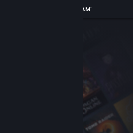
Log på
Butik
Fællesskab
Om
Support
Skift sprog
Hent Steam-mobilappen
Vis desktop-webside