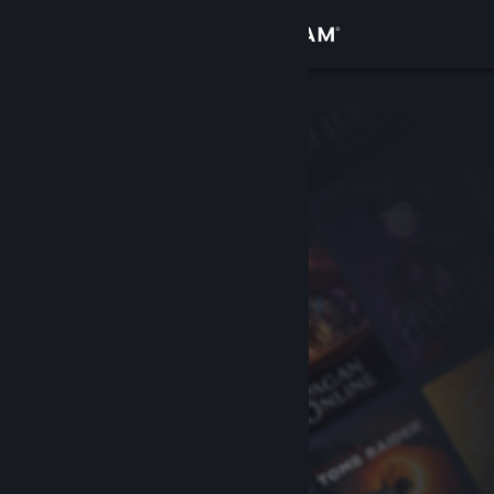
Log på
Butik
Fællesskab
Om
Support
Skift sprog
Hent Steam-mobilappen
Vis desktop-webside