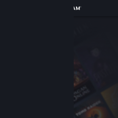
Log på
Butik
Fællesskab
Om
Support
Skift sprog
Hent Steam-mobilappen
Vis desktop-webside