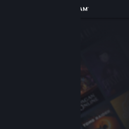
Log på
Butik
Fællesskab
Om
Support
Skift sprog
Hent Steam-mobilappen
Vis desktop-webside