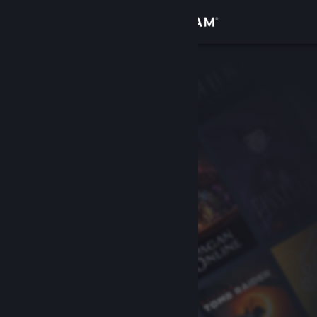
Log på
Butik
Fællesskab
Om
Support
Skift sprog
Hent Steam-mobilappen
Vis desktop-webside