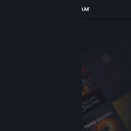
Log på
Butik
Fællesskab
Om
Support
Skift sprog
Hent Steam-mobilappen
Vis desktop-webside