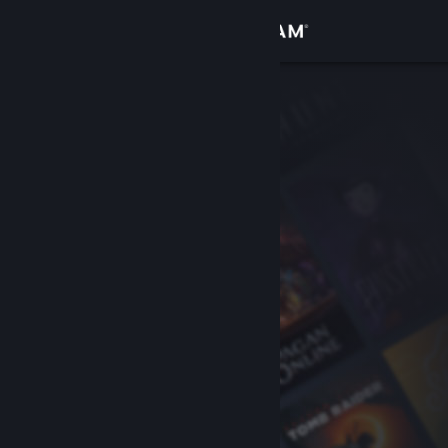
Log på
Butik
Fællesskab
Om
Support
Skift sprog
Hent Steam-mobilappen
Vis desktop-webside