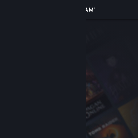
Log på
Butik
Fællesskab
Om
Support
Skift sprog
Hent Steam-mobilappen
Vis desktop-webside