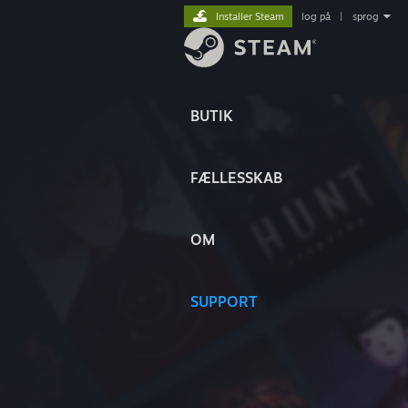
Installer Steam
log på
|
sprog
BUTIK
FÆLLESSKAB
OM
SUPPORT