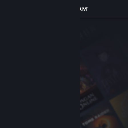
Log på
Butik
Fællesskab
Om
Support
Skift sprog
Hent Steam-mobilappen
Vis desktop-webside