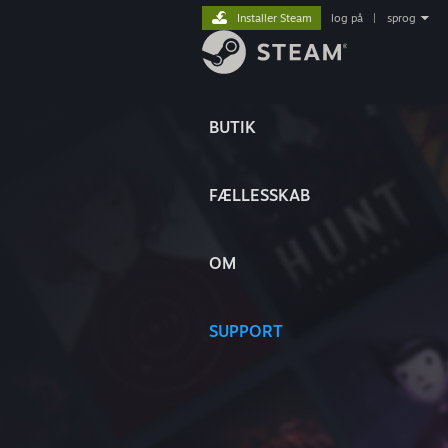
Installer Steam
log på
|
sprog
BUTIK
FÆLLESSKAB
OM
SUPPORT