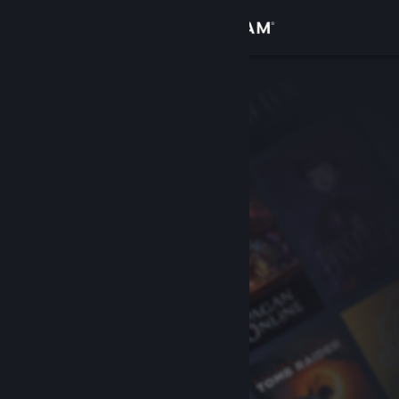
Log på
Butik
Fællesskab
Om
Support
Skift sprog
Hent Steam-mobilappen
Vis desktop-webside