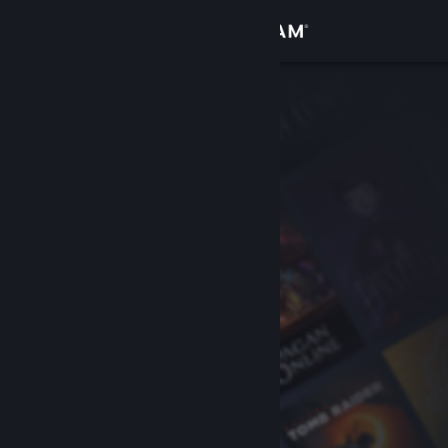
Log på
Butik
Fællesskab
Om
Support
Skift sprog
Hent Steam-mobilappen
Vis desktop-webside