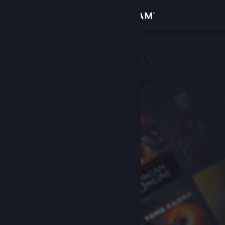
Log på
Butik
Fællesskab
Om
Support
Skift sprog
Hent Steam-mobilappen
Vis desktop-webside