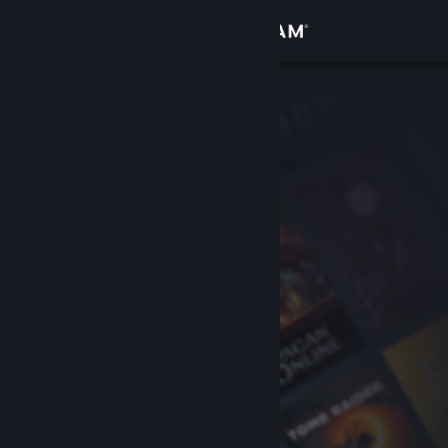
Log på
Butik
Fællesskab
Om
Support
Skift sprog
Hent Steam-mobilappen
Vis desktop-webside