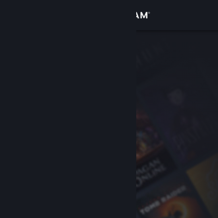
Log på
Butik
Fællesskab
Om
Support
Skift sprog
Hent Steam-mobilappen
Vis desktop-webside