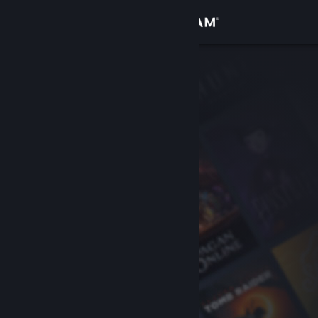
Log på
Butik
Fællesskab
Om
Support
Skift sprog
Hent Steam-mobilappen
Vis desktop-webside