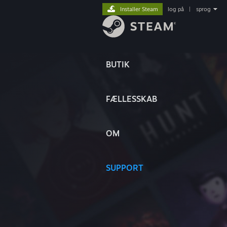
Installer Steam
log på
|
sprog
BUTIK
FÆLLESSKAB
OM
SUPPORT