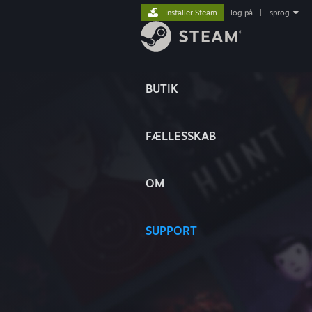
Installer Steam
log på
|
sprog
BUTIK
FÆLLESSKAB
OM
SUPPORT