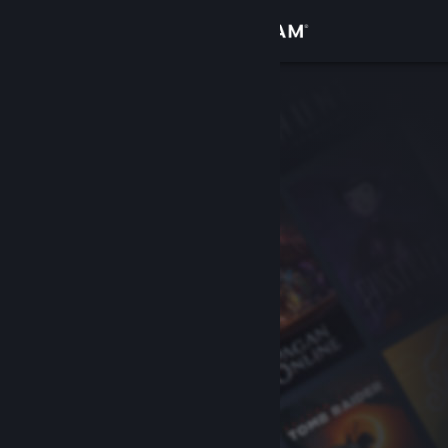
Log på
Butik
Fællesskab
Om
Support
Skift sprog
Hent Steam-mobilappen
Vis desktop-webside