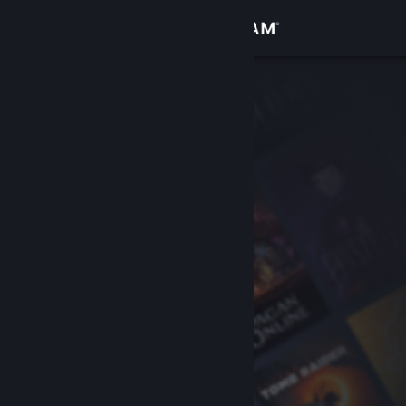
Log på
Butik
Fællesskab
Om
Support
Skift sprog
Hent Steam-mobilappen
Vis desktop-webside