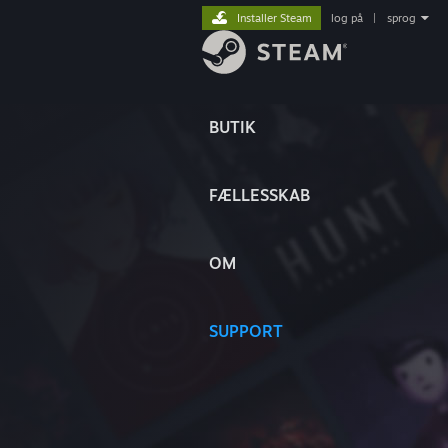
Installer Steam
log på
|
sprog
BUTIK
FÆLLESSKAB
OM
SUPPORT