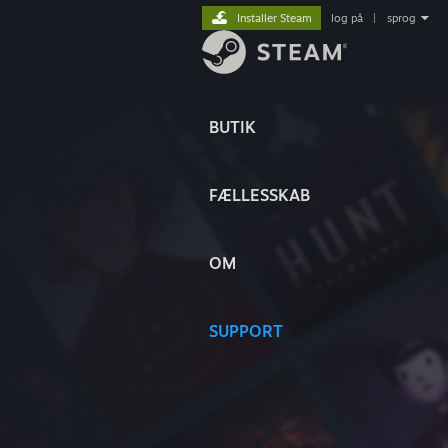
Installer Steam
log på
|
sprog
BUTIK
FÆLLESSKAB
OM
SUPPORT