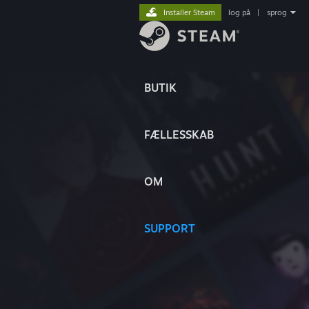
Installer Steam
log på
|
sprog
BUTIK
FÆLLESSKAB
OM
SUPPORT