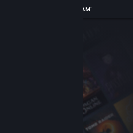
Log på
Butik
Fællesskab
Om
Support
Skift sprog
Hent Steam-mobilappen
Vis desktop-webside