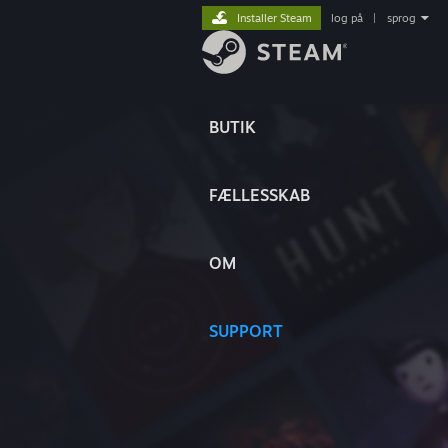
Installer Steam
log på
|
sprog
BUTIK
FÆLLESSKAB
OM
SUPPORT