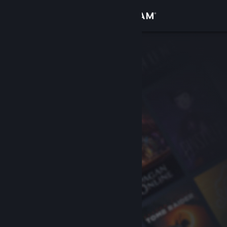
Log på
Butik
Fællesskab
Om
Support
Skift sprog
Hent Steam-mobilappen
Vis desktop-webside