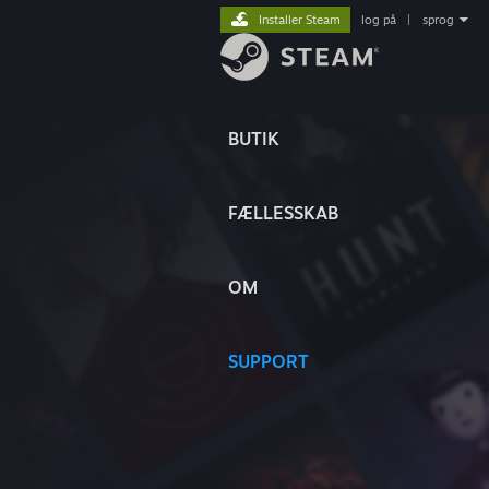
Installer Steam
log på
|
sprog
BUTIK
FÆLLESSKAB
OM
SUPPORT