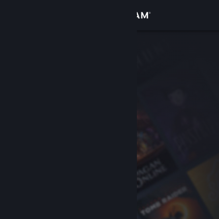
Log på
Butik
Fællesskab
Om
Support
Skift sprog
Hent Steam-mobilappen
Vis desktop-webside