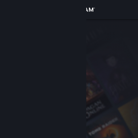
Log på
Butik
Fællesskab
Om
Support
Skift sprog
Hent Steam-mobilappen
Vis desktop-webside