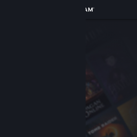
Log på
Butik
Fællesskab
Om
Support
Skift sprog
Hent Steam-mobilappen
Vis desktop-webside