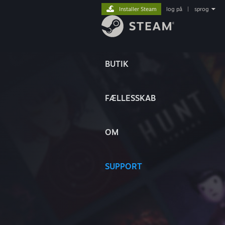
Installer Steam
log på
|
sprog
BUTIK
FÆLLESSKAB
OM
SUPPORT