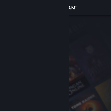
Log på
Butik
Fællesskab
Om
Support
Skift sprog
Hent Steam-mobilappen
Vis desktop-webside