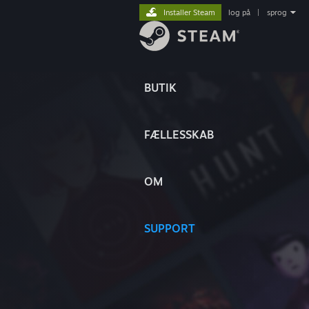
Installer Steam
log på
|
sprog
BUTIK
FÆLLESSKAB
OM
SUPPORT