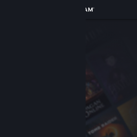
Log på
Butik
Fællesskab
Om
Support
Skift sprog
Hent Steam-mobilappen
Vis desktop-webside