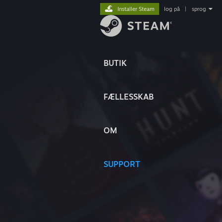
Installer Steam
log på
|
sprog
BUTIK
FÆLLESSKAB
OM
SUPPORT