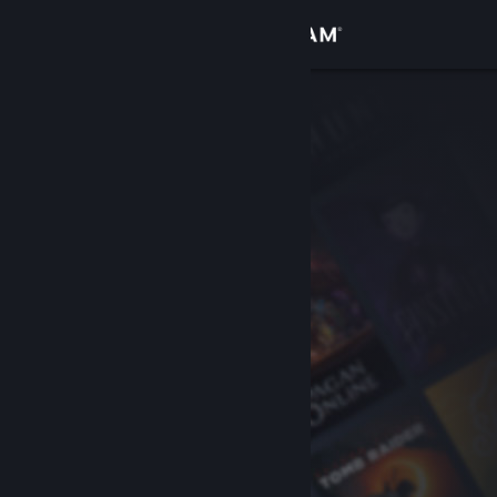
Log på
Butik
Fællesskab
Om
Support
Skift sprog
Hent Steam-mobilappen
Vis desktop-webside