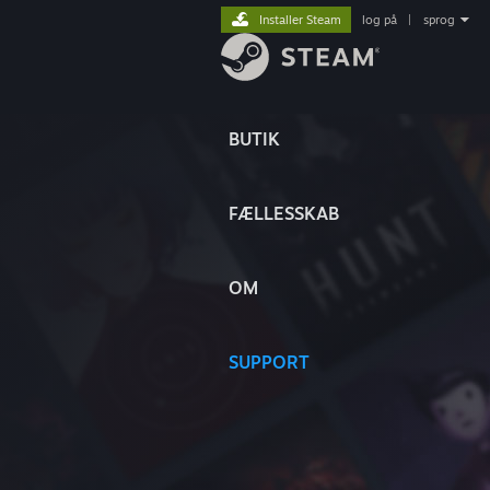
Installer Steam
log på
|
sprog
BUTIK
FÆLLESSKAB
OM
SUPPORT